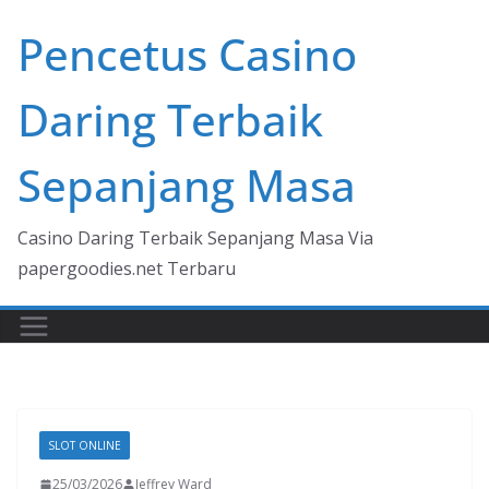
Skip
Pencetus Casino
to
content
Daring Terbaik
Sepanjang Masa
Casino Daring Terbaik Sepanjang Masa Via
papergoodies.net Terbaru
SLOT ONLINE
25/03/2026
Jeffrey Ward